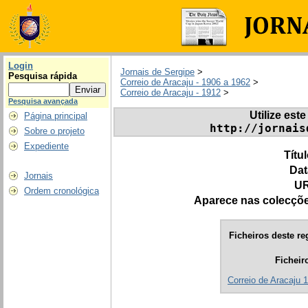
Login
Jornais de Sergipe
>
Pesquisa rápida
Correio de Aracaju - 1906 a 1962
>
Correio de Aracaju - 1912
>
Pesquisa avançada
Utilize este
Página principal
http://jornais
Sobre o projeto
Expediente
Títu
Dat
Jornais
UR
Ordem cronológica
Aparece nas colecçõ
Ficheiros deste re
Ficheir
Correio de Aracaju 1