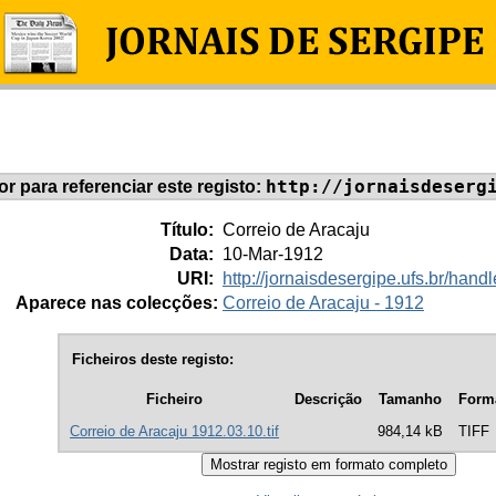
http://jornaisdeserg
dor para referenciar este registo:
Título:
Correio de Aracaju
Data:
10-Mar-1912
URI:
http://jornaisdesergipe.ufs.br/ha
Aparece nas colecções:
Correio de Aracaju - 1912
Ficheiros deste registo:
Ficheiro
Descrição
Tamanho
Form
Correio de Aracaju 1912.03.10.tif
984,14 kB
TIFF