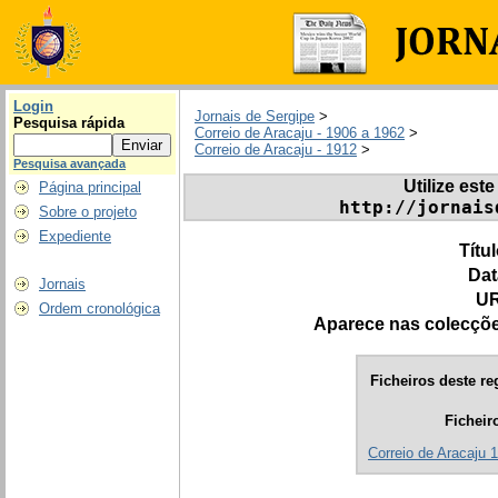
Login
Jornais de Sergipe
>
Pesquisa rápida
Correio de Aracaju - 1906 a 1962
>
Correio de Aracaju - 1912
>
Pesquisa avançada
Utilize este
Página principal
http://jornais
Sobre o projeto
Expediente
Títu
Dat
Jornais
UR
Ordem cronológica
Aparece nas colecçõ
Ficheiros deste re
Ficheir
Correio de Aracaju 1