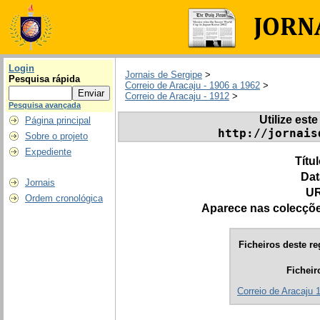
Login
Jornais de Sergipe
>
Pesquisa rápida
Correio de Aracaju - 1906 a 1962
>
Correio de Aracaju - 1912
>
Pesquisa avançada
Utilize este
Página principal
http://jornais
Sobre o projeto
Expediente
Títu
Dat
Jornais
UR
Ordem cronológica
Aparece nas colecçõ
Ficheiros deste re
Ficheir
Correio de Aracaju 1