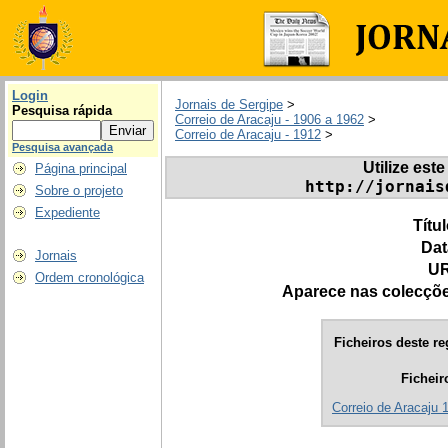
Login
Jornais de Sergipe
>
Pesquisa rápida
Correio de Aracaju - 1906 a 1962
>
Correio de Aracaju - 1912
>
Pesquisa avançada
Utilize este
Página principal
http://jornais
Sobre o projeto
Expediente
Títu
Dat
Jornais
UR
Ordem cronológica
Aparece nas colecçõ
Ficheiros deste re
Ficheir
Correio de Aracaju 1