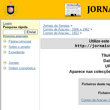
Login
Jornais de Sergipe
>
Pesquisa rápida
Correio de Aracaju - 1906 a 1962
>
Correio de Aracaju - 1912
>
Pesquisa avançada
Utilize este
Página principal
http://jornais
Sobre o projeto
Expediente
Títu
Dat
Jornais
UR
Ordem cronológica
Aparece nas colecçõ
Ficheiros deste re
Ficheir
Correio de Aracaju 1