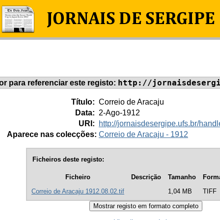
http://jornaisdeserg
dor para referenciar este registo:
Título:
Correio de Aracaju
Data:
2-Ago-1912
URI:
http://jornaisdesergipe.ufs.br/ha
Aparece nas colecções:
Correio de Aracaju - 1912
Ficheiros deste registo:
Ficheiro
Descrição
Tamanho
Form
Correio de Aracaju 1912.08.02.tif
1,04 MB
TIFF