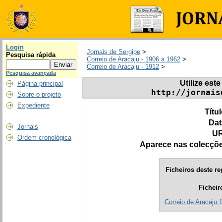
Login
Jornais de Sergipe
>
Pesquisa rápida
Correio de Aracaju - 1906 a 1962
>
Correio de Aracaju - 1912
>
Pesquisa avançada
Utilize este
Página principal
http://jornais
Sobre o projeto
Expediente
Títu
Dat
Jornais
UR
Ordem cronológica
Aparece nas colecçõ
Ficheiros deste re
Ficheir
Correio de Aracaju 1