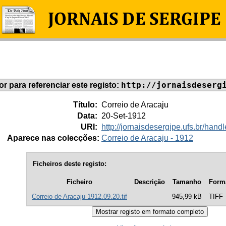
http://jornaisdeserg
dor para referenciar este registo:
Título:
Correio de Aracaju
Data:
20-Set-1912
URI:
http://jornaisdesergipe.ufs.br/ha
Aparece nas colecções:
Correio de Aracaju - 1912
Ficheiros deste registo:
Ficheiro
Descrição
Tamanho
Form
Correio de Aracaju 1912.09.20.tif
945,99 kB
TIFF