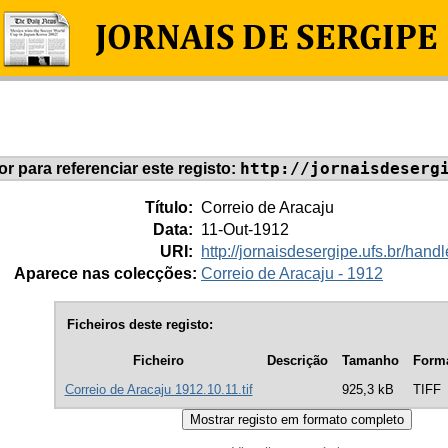
http://jornaisdeserg
dor para referenciar este registo:
Título:
Correio de Aracaju
Data:
11-Out-1912
URI:
http://jornaisdesergipe.ufs.br/ha
Aparece nas colecções:
Correio de Aracaju - 1912
Ficheiros deste registo:
Ficheiro
Descrição
Tamanho
Form
Correio de Aracaju 1912.10.11.tif
925,3 kB
TIFF