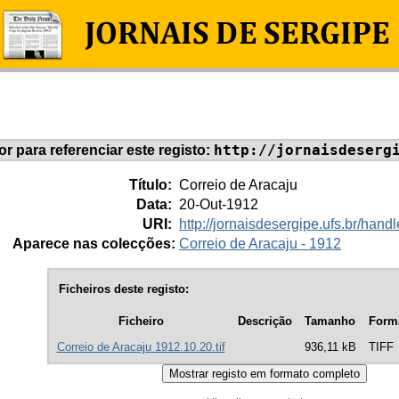
http://jornaisdeserg
dor para referenciar este registo:
Título:
Correio de Aracaju
Data:
20-Out-1912
URI:
http://jornaisdesergipe.ufs.br/ha
Aparece nas colecções:
Correio de Aracaju - 1912
Ficheiros deste registo:
Ficheiro
Descrição
Tamanho
Form
Correio de Aracaju 1912.10.20.tif
936,11 kB
TIFF