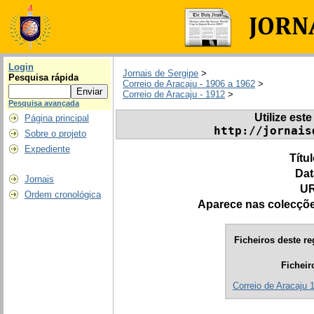
Login
Jornais de Sergipe
>
Pesquisa rápida
Correio de Aracaju - 1906 a 1962
>
Correio de Aracaju - 1912
>
Pesquisa avançada
Utilize este
Página principal
http://jornais
Sobre o projeto
Expediente
Títu
Dat
Jornais
UR
Ordem cronológica
Aparece nas colecçõ
Ficheiros deste re
Ficheir
Correio de Aracaju 1