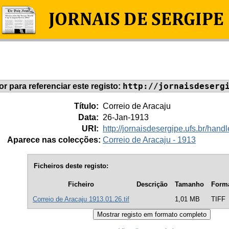
http://jornaisdeserg
dor para referenciar este registo:
Título:
Correio de Aracaju
Data:
26-Jan-1913
URI:
http://jornaisdesergipe.ufs.br/ha
Aparece nas colecções:
Correio de Aracaju - 1913
Ficheiros deste registo:
Ficheiro
Descrição
Tamanho
Form
Correio de Aracaju 1913.01.26.tif
1,01 MB
TIFF