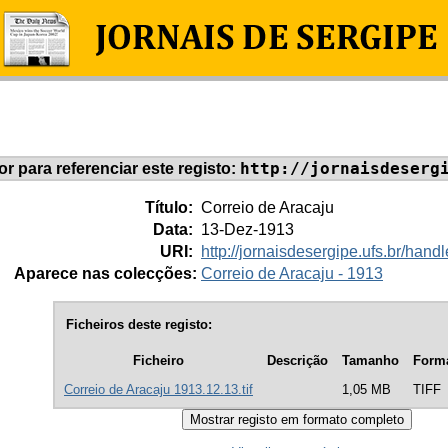
http://jornaisdeserg
dor para referenciar este registo:
Título:
Correio de Aracaju
Data:
13-Dez-1913
URI:
http://jornaisdesergipe.ufs.br/ha
Aparece nas colecções:
Correio de Aracaju - 1913
Ficheiros deste registo:
Ficheiro
Descrição
Tamanho
Form
Correio de Aracaju 1913.12.13.tif
1,05 MB
TIFF