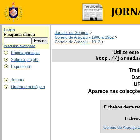
Login
Jornais de Sergipe
>
Pesquisa rápida
Correio de Aracaju - 1906 a 1962
>
Correio de Aracaju - 1913
>
Pesquisa avançada
Utilize este
Página principal
http://jornais
Sobre o projeto
Expediente
Títu
Dat
Jornais
UR
Ordem cronológica
Aparece nas colecçõ
Ficheiros deste re
Ficheir
Correio de Aracaju 1