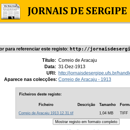
http://jornaisdeserg
dor para referenciar este registo:
Título:
Correio de Aracaju
Data:
31-Dez-1913
URI:
http://jornaisdesergipe.ufs.br/ha
Aparece nas colecções:
Correio de Aracaju - 1913
Ficheiros deste registo:
Ficheiro
Descrição
Tamanho
Form
Correio de Aracaju 1913.12.31.tif
1,04 MB
TIFF