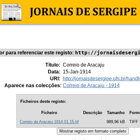
http://jornaisdeserg
dor para referenciar este registo:
Título:
Correio de Aracaju
Data:
15-Jan-1914
URI:
http://jornaisdesergipe.ufs.br/ha
Aparece nas colecções:
Correio de Aracaju - 1914
Ficheiros deste registo:
Ficheiro
Descrição
Tamanho
Form
Correio de Aracaju 1914.01.15.tif
989,96 kB
TIFF