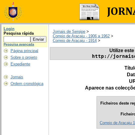
Login
Jornais de Sergipe
>
Pesquisa rápida
Correio de Aracaju - 1906 a 1962
>
Correio de Aracaju - 1914
>
Pesquisa avançada
Utilize este
Página principal
http://jornais
Sobre o projeto
Expediente
Títu
Dat
Jornais
UR
Ordem cronológica
Aparece nas colecçõ
Ficheiros deste re
Ficheir
Correio de Aracaju 1