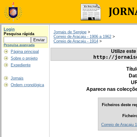
Login
Jornais de Sergipe
>
Pesquisa rápida
Correio de Aracaju - 1906 a 1962
>
Correio de Aracaju - 1914
>
Pesquisa avançada
Utilize este
Página principal
http://jornais
Sobre o projeto
Expediente
Títu
Dat
Jornais
UR
Ordem cronológica
Aparece nas colecçõ
Ficheiros deste re
Ficheir
Correio de Aracaju 1