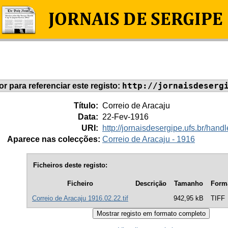
http://jornaisdeserg
dor para referenciar este registo:
Título:
Correio de Aracaju
Data:
22-Fev-1916
URI:
http://jornaisdesergipe.ufs.br/ha
Aparece nas colecções:
Correio de Aracaju - 1916
Ficheiros deste registo:
Ficheiro
Descrição
Tamanho
Form
Correio de Aracaju 1916.02.22.tif
942,95 kB
TIFF