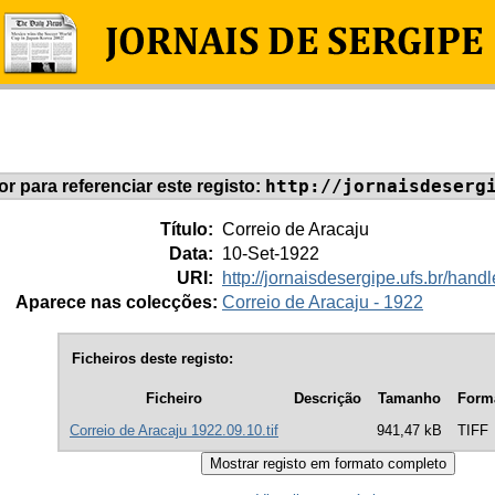
http://jornaisdeserg
dor para referenciar este registo:
Título:
Correio de Aracaju
Data:
10-Set-1922
URI:
http://jornaisdesergipe.ufs.br/ha
Aparece nas colecções:
Correio de Aracaju - 1922
Ficheiros deste registo:
Ficheiro
Descrição
Tamanho
Form
Correio de Aracaju 1922.09.10.tif
941,47 kB
TIFF