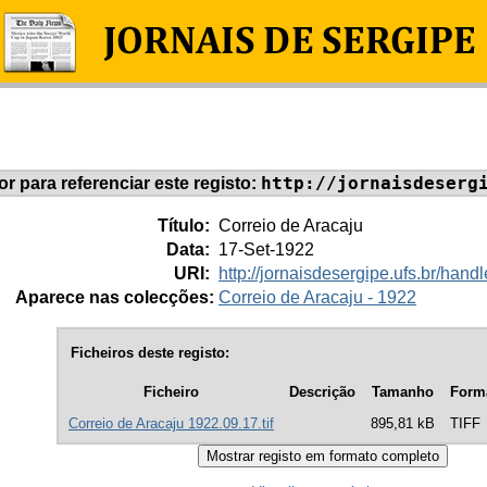
http://jornaisdeserg
dor para referenciar este registo:
Título:
Correio de Aracaju
Data:
17-Set-1922
URI:
http://jornaisdesergipe.ufs.br/ha
Aparece nas colecções:
Correio de Aracaju - 1922
Ficheiros deste registo:
Ficheiro
Descrição
Tamanho
Form
Correio de Aracaju 1922.09.17.tif
895,81 kB
TIFF