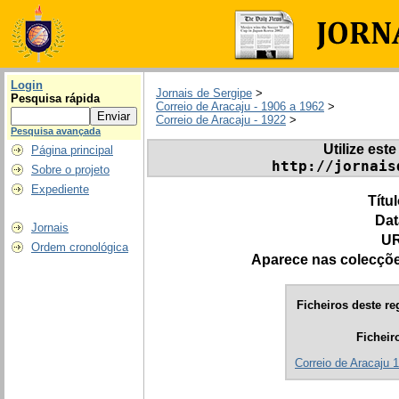
Login
Jornais de Sergipe
>
Pesquisa rápida
Correio de Aracaju - 1906 a 1962
>
Correio de Aracaju - 1922
>
Pesquisa avançada
Utilize este
Página principal
http://jornais
Sobre o projeto
Expediente
Títu
Dat
Jornais
UR
Ordem cronológica
Aparece nas colecçõ
Ficheiros deste re
Ficheir
Correio de Aracaju 1