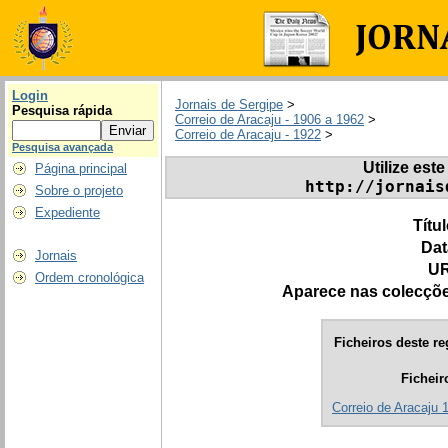
Login
Jornais de Sergipe
>
Pesquisa rápida
Correio de Aracaju - 1906 a 1962
>
Correio de Aracaju - 1922
>
Pesquisa avançada
Utilize este
Página principal
http://jornais
Sobre o projeto
Expediente
Títu
Dat
Jornais
UR
Ordem cronológica
Aparece nas colecçõ
Ficheiros deste re
Ficheir
Correio de Aracaju 1