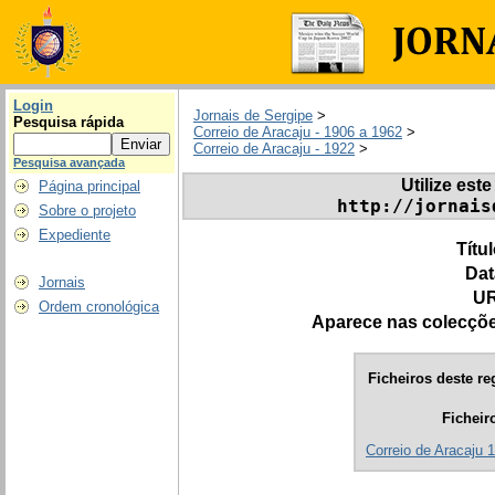
Login
Jornais de Sergipe
>
Pesquisa rápida
Correio de Aracaju - 1906 a 1962
>
Correio de Aracaju - 1922
>
Pesquisa avançada
Utilize este
Página principal
http://jornais
Sobre o projeto
Expediente
Títu
Dat
Jornais
UR
Ordem cronológica
Aparece nas colecçõ
Ficheiros deste re
Ficheir
Correio de Aracaju 1