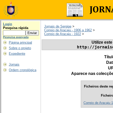
Login
Jornais de Sergipe
>
Pesquisa rápida
Correio de Aracaju - 1906 a 1962
>
Correio de Aracaju - 1922
>
Pesquisa avançada
Utilize este
Página principal
http://jornais
Sobre o projeto
Expediente
Títu
Dat
Jornais
UR
Ordem cronológica
Aparece nas colecçõ
Ficheiros deste re
Ficheir
Correio de Aracaju 1