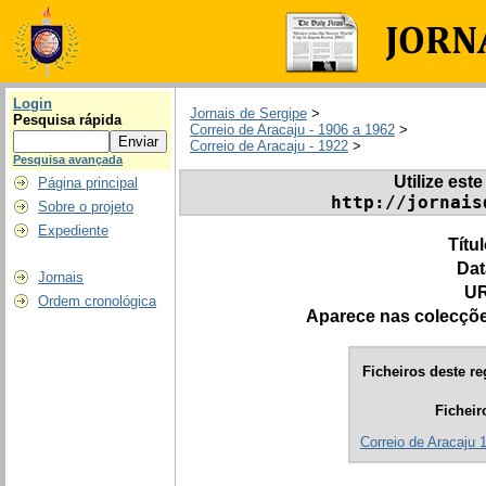
Login
Jornais de Sergipe
>
Pesquisa rápida
Correio de Aracaju - 1906 a 1962
>
Correio de Aracaju - 1922
>
Pesquisa avançada
Utilize este
Página principal
http://jornais
Sobre o projeto
Expediente
Títu
Dat
Jornais
UR
Ordem cronológica
Aparece nas colecçõ
Ficheiros deste re
Ficheir
Correio de Aracaju 1