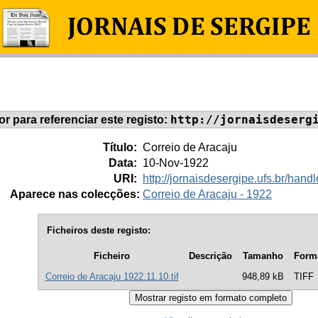
http://jornaisdeserg
dor para referenciar este registo:
Título:
Correio de Aracaju
Data:
10-Nov-1922
URI:
http://jornaisdesergipe.ufs.br/ha
Aparece nas colecções:
Correio de Aracaju - 1922
Ficheiros deste registo:
Ficheiro
Descrição
Tamanho
Form
Correio de Aracaju 1922.11.10.tif
948,89 kB
TIFF