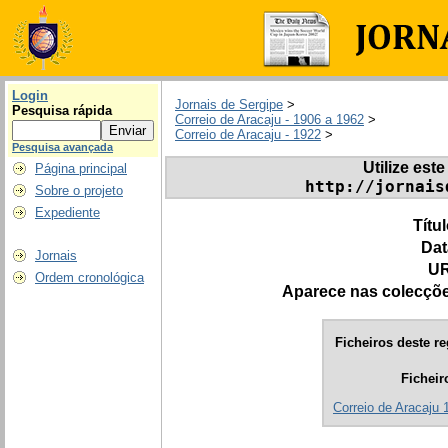
Login
Jornais de Sergipe
>
Pesquisa rápida
Correio de Aracaju - 1906 a 1962
>
Correio de Aracaju - 1922
>
Pesquisa avançada
Utilize este
Página principal
http://jornais
Sobre o projeto
Expediente
Títu
Dat
Jornais
UR
Ordem cronológica
Aparece nas colecçõ
Ficheiros deste re
Ficheir
Correio de Aracaju 1