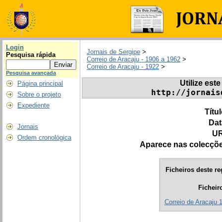
Login
Jornais de Sergipe
>
Pesquisa rápida
Correio de Aracaju - 1906 a 1962
>
Correio de Aracaju - 1922
>
Pesquisa avançada
Utilize este
Página principal
http://jornais
Sobre o projeto
Expediente
Títu
Dat
Jornais
UR
Ordem cronológica
Aparece nas colecçõ
Ficheiros deste re
Ficheir
Correio de Aracaju 1