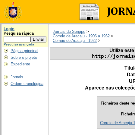
Login
Jornais de Sergipe
>
Pesquisa rápida
Correio de Aracaju - 1906 a 1962
>
Correio de Aracaju - 1922
>
Pesquisa avançada
Utilize este
Página principal
http://jornais
Sobre o projeto
Expediente
Títu
Dat
Jornais
UR
Ordem cronológica
Aparece nas colecçõ
Ficheiros deste re
Ficheir
Correio de Aracaju 1