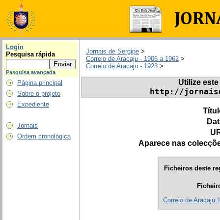
Login
Jornais de Sergipe
>
Pesquisa rápida
Correio de Aracaju - 1906 a 1962
>
Correio de Aracaju - 1923
>
Pesquisa avançada
Utilize este
Página principal
http://jornais
Sobre o projeto
Expediente
Títu
Dat
Jornais
UR
Ordem cronológica
Aparece nas colecçõ
Ficheiros deste re
Ficheir
Correio de Aracaju 1