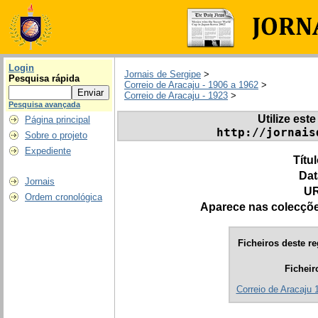
Login
Jornais de Sergipe
>
Pesquisa rápida
Correio de Aracaju - 1906 a 1962
>
Correio de Aracaju - 1923
>
Pesquisa avançada
Utilize este
Página principal
http://jornais
Sobre o projeto
Expediente
Títu
Dat
Jornais
UR
Ordem cronológica
Aparece nas colecçõ
Ficheiros deste re
Ficheir
Correio de Aracaju 1