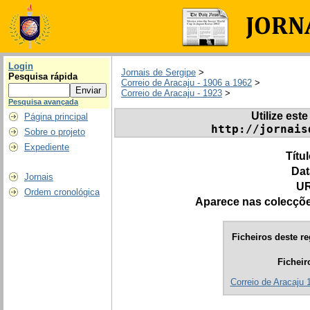
Login
Jornais de Sergipe
>
Pesquisa rápida
Correio de Aracaju - 1906 a 1962
>
Correio de Aracaju - 1923
>
Pesquisa avançada
Utilize este
Página principal
http://jornais
Sobre o projeto
Expediente
Títu
Dat
Jornais
UR
Ordem cronológica
Aparece nas colecçõ
Ficheiros deste re
Ficheir
Correio de Aracaju 1