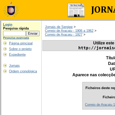
Login
Jornais de Sergipe
>
Pesquisa rápida
Correio de Aracaju - 1906 a 1962
>
Correio de Aracaju - 1927
>
Pesquisa avançada
Utilize este
Página principal
http://jornais
Sobre o projeto
Expediente
Títu
Dat
Jornais
UR
Ordem cronológica
Aparece nas colecçõ
Ficheiros deste re
Ficheir
Correio de Aracaju 1