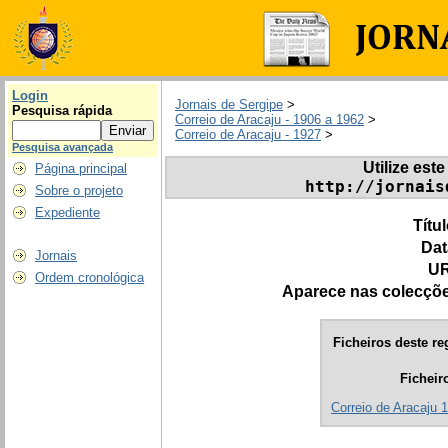
Login
Jornais de Sergipe
>
Pesquisa rápida
Correio de Aracaju - 1906 a 1962
>
Correio de Aracaju - 1927
>
Pesquisa avançada
Utilize este
Página principal
http://jornais
Sobre o projeto
Expediente
Títu
Dat
Jornais
UR
Ordem cronológica
Aparece nas colecçõ
Ficheiros deste re
Ficheir
Correio de Aracaju 1