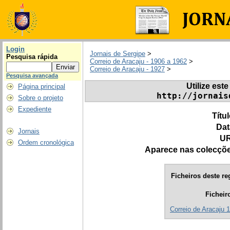
Login
Jornais de Sergipe
>
Pesquisa rápida
Correio de Aracaju - 1906 a 1962
>
Correio de Aracaju - 1927
>
Pesquisa avançada
Utilize este
Página principal
http://jornais
Sobre o projeto
Expediente
Títu
Dat
Jornais
UR
Ordem cronológica
Aparece nas colecçõ
Ficheiros deste re
Ficheir
Correio de Aracaju 1