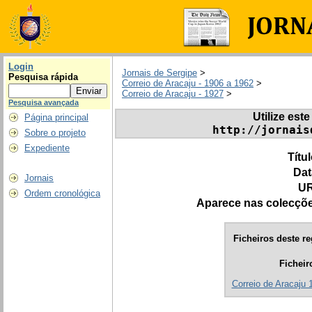
Login
Jornais de Sergipe
>
Pesquisa rápida
Correio de Aracaju - 1906 a 1962
>
Correio de Aracaju - 1927
>
Pesquisa avançada
Utilize este
Página principal
http://jornais
Sobre o projeto
Expediente
Títu
Dat
Jornais
UR
Ordem cronológica
Aparece nas colecçõ
Ficheiros deste re
Ficheir
Correio de Aracaju 1