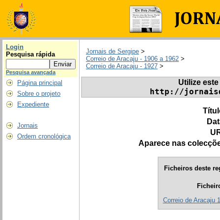
Login
Jornais de Sergipe
>
Pesquisa rápida
Correio de Aracaju - 1906 a 1962
>
Correio de Aracaju - 1927
>
Pesquisa avançada
Utilize este
Página principal
http://jornais
Sobre o projeto
Expediente
Títu
Dat
Jornais
UR
Ordem cronológica
Aparece nas colecçõ
Ficheiros deste re
Ficheir
Correio de Aracaju 1