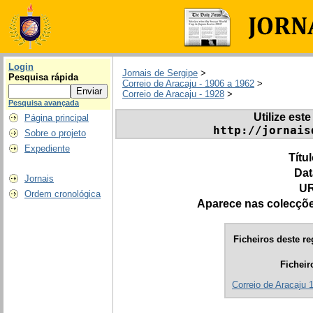
Login
Jornais de Sergipe
>
Pesquisa rápida
Correio de Aracaju - 1906 a 1962
>
Correio de Aracaju - 1928
>
Pesquisa avançada
Utilize este
Página principal
http://jornais
Sobre o projeto
Expediente
Títu
Dat
Jornais
UR
Ordem cronológica
Aparece nas colecçõ
Ficheiros deste re
Ficheir
Correio de Aracaju 1