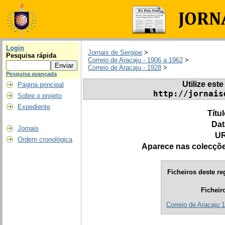
Login
Jornais de Sergipe
>
Pesquisa rápida
Correio de Aracaju - 1906 a 1962
>
Correio de Aracaju - 1928
>
Pesquisa avançada
Utilize este
Página principal
http://jornais
Sobre o projeto
Expediente
Títu
Dat
Jornais
UR
Ordem cronológica
Aparece nas colecçõ
Ficheiros deste re
Ficheir
Correio de Aracaju 1