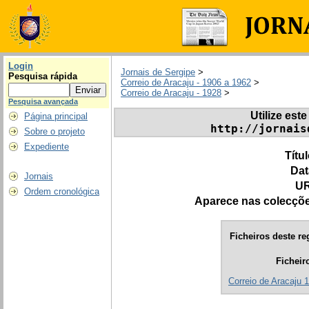
Login
Jornais de Sergipe
>
Pesquisa rápida
Correio de Aracaju - 1906 a 1962
>
Correio de Aracaju - 1928
>
Pesquisa avançada
Utilize este
Página principal
http://jornais
Sobre o projeto
Expediente
Títu
Dat
Jornais
UR
Ordem cronológica
Aparece nas colecçõ
Ficheiros deste re
Ficheir
Correio de Aracaju 1