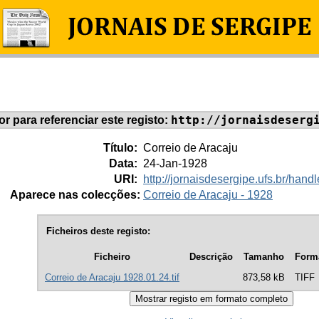
http://jornaisdeserg
dor para referenciar este registo:
Título:
Correio de Aracaju
Data:
24-Jan-1928
URI:
http://jornaisdesergipe.ufs.br/ha
Aparece nas colecções:
Correio de Aracaju - 1928
Ficheiros deste registo:
Ficheiro
Descrição
Tamanho
Form
Correio de Aracaju 1928.01.24.tif
873,58 kB
TIFF