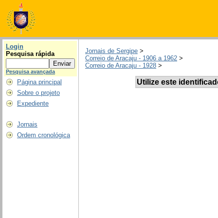
Login
Jornais de Sergipe
>
Pesquisa rápida
Correio de Aracaju - 1906 a 1962
>
Correio de Aracaju - 1928
>
Pesquisa avançada
Utilize este identifica
Página principal
Sobre o projeto
Expediente
Jornais
Ordem cronológica