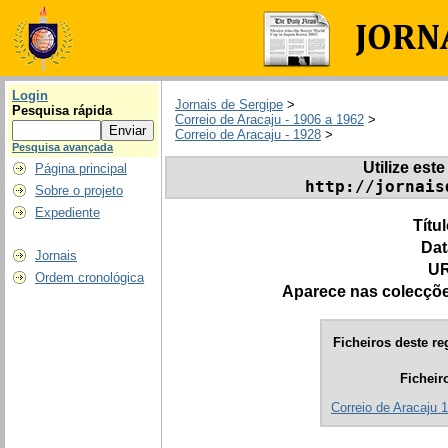
Login
Jornais de Sergipe
>
Pesquisa rápida
Correio de Aracaju - 1906 a 1962
>
Correio de Aracaju - 1928
>
Pesquisa avançada
Utilize este
Página principal
http://jornais
Sobre o projeto
Expediente
Títu
Dat
Jornais
UR
Ordem cronológica
Aparece nas colecçõ
Ficheiros deste re
Ficheir
Correio de Aracaju 1