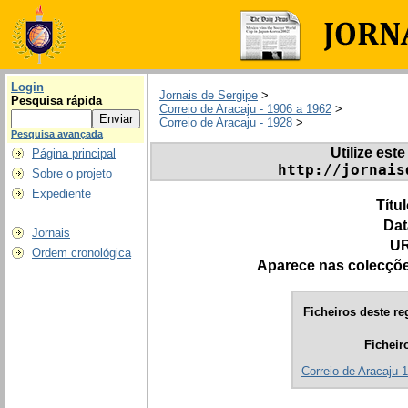
Login
Jornais de Sergipe
>
Pesquisa rápida
Correio de Aracaju - 1906 a 1962
>
Correio de Aracaju - 1928
>
Pesquisa avançada
Utilize este
Página principal
http://jornais
Sobre o projeto
Expediente
Títu
Dat
Jornais
UR
Ordem cronológica
Aparece nas colecçõ
Ficheiros deste re
Ficheir
Correio de Aracaju 1