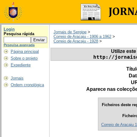
Login
Jornais de Sergipe
>
Pesquisa rápida
Correio de Aracaju - 1906 a 1962
>
Correio de Aracaju - 1928
>
Pesquisa avançada
Utilize este
Página principal
http://jornais
Sobre o projeto
Expediente
Títu
Dat
Jornais
UR
Ordem cronológica
Aparece nas colecçõ
Ficheiros deste re
Ficheir
Correio de Aracaju 1