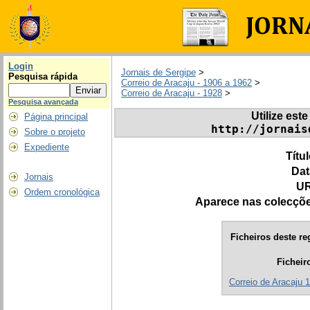
Login
Jornais de Sergipe
>
Pesquisa rápida
Correio de Aracaju - 1906 a 1962
>
Correio de Aracaju - 1928
>
Pesquisa avançada
Utilize este
Página principal
http://jornais
Sobre o projeto
Expediente
Títu
Dat
Jornais
UR
Ordem cronológica
Aparece nas colecçõ
Ficheiros deste re
Ficheir
Correio de Aracaju 1