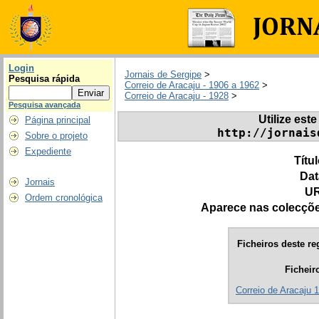
Login
Jornais de Sergipe
>
Pesquisa rápida
Correio de Aracaju - 1906 a 1962
>
Correio de Aracaju - 1928
>
Pesquisa avançada
Utilize este
Página principal
http://jornais
Sobre o projeto
Expediente
Títu
Dat
Jornais
UR
Ordem cronológica
Aparece nas colecçõ
Ficheiros deste re
Ficheir
Correio de Aracaju 1