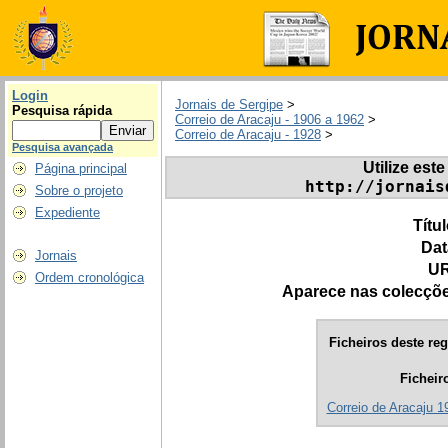
Login
Jornais de Sergipe
>
Pesquisa rápida
Correio de Aracaju - 1906 a 1962
>
Correio de Aracaju - 1928
>
Pesquisa avançada
Utilize este
Página principal
http://jornais
Sobre o projeto
Expediente
Títu
Dat
Jornais
UR
Ordem cronológica
Aparece nas colecçõ
Ficheiros deste reg
Ficheir
Correio de Aracaju 1