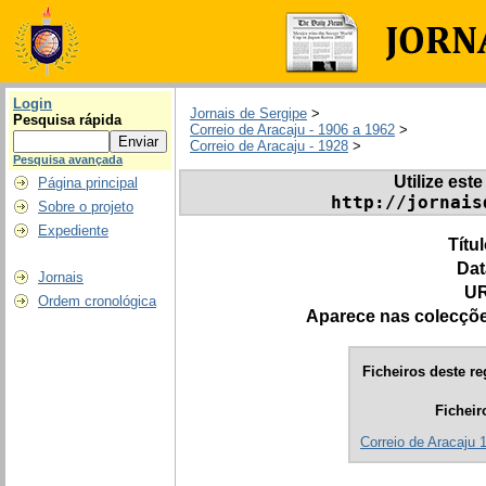
Login
Jornais de Sergipe
>
Pesquisa rápida
Correio de Aracaju - 1906 a 1962
>
Correio de Aracaju - 1928
>
Pesquisa avançada
Utilize este
Página principal
http://jornais
Sobre o projeto
Expediente
Títu
Dat
Jornais
UR
Ordem cronológica
Aparece nas colecçõ
Ficheiros deste re
Ficheir
Correio de Aracaju 1